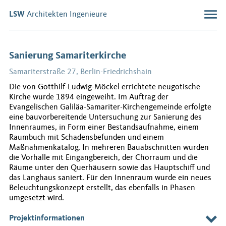
LSW
Architekten Ingenieure
Büro
Sanierung Samariterkirche
Profil
Samariterstraße 27, Berlin-Friedrichshain
Geschäftsführung
Team
Die von Gotthilf-Ludwig-Möckel errichtete neugotische
Kirche wurde 1894 eingeweiht. Im Auftrag der
Stellenangebote
Evangelischen Galiläa-Samariter-Kirchengemeinde erfolgte
eine bauvorbereitende Untersuchung zur Sanierung des
Leistungen
Innenraumes, in Form einer Bestandsaufnahme, einem
Raumbuch mit Schadensbefunden und einem
Architektur
Maßnahmenkatalog. In mehreren Bauabschnitten wurden
Bestandsaufnahme
die Vorhalle mit Eingangbereich, der Chorraum und die
Machbarkeitsstudien
Räume unter den Querhäusern sowie das Hauptschiff und
das Langhaus saniert. Für den Innenraum wurde ein neues
Bauen im Bestand
Beleuchtungskonzept erstellt, das ebenfalls in Phasen
Denkmalpflege
umgesetzt wird.
Brandschutz
Bauleitung
Projektinformationen