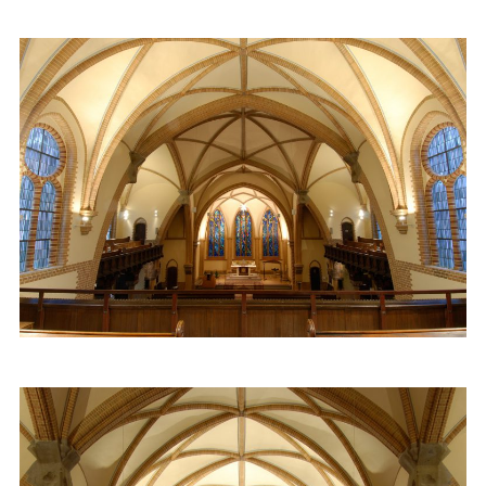
BIM
Projekte
Denkmalobjekte
Öffentliche Bauten
Kultur- und Bildungsbauten
Wohnungsbauten
Büro- und Geschäftshäuser
Brandschutzprojekte
Kontakt