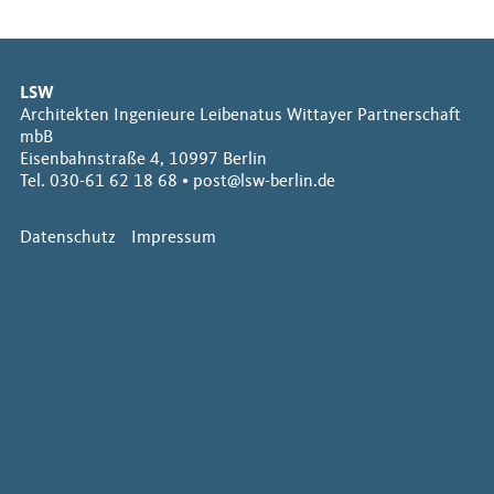
BIM
Projekte
LSW
Denkmalobjekte
Architekten Ingenieure Leibenatus Wittayer Partnerschaft
Öffentliche Bauten
mbB
Kultur- und Bildungsbauten
Eisenbahnstraße 4, 10997 Berlin
Wohnungsbauten
Tel. 030-61 62 18 68 •
post@lsw-berlin.de
Büro- und Geschäftshäuser
Brandschutzprojekte
Datenschutz
Impressum
Kontakt