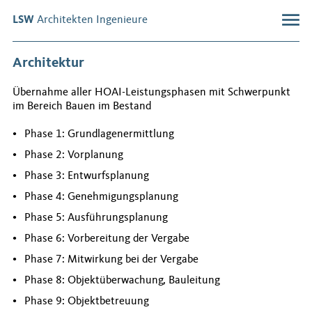
LSW
Architekten Ingenieure
Büro
Architektur
Profil
Übernahme aller HOAI-Leistungsphasen mit Schwerpunkt
Geschäftsführung
im Bereich Bauen im Bestand
Team
Phase 1: Grundlagenermittlung
Stellenangebote
Phase 2: Vorplanung
Leistungen
Phase 3: Entwurfsplanung
Phase 4: Genehmigungsplanung
Architektur
Bestandsaufnahme
Phase 5: Ausführungsplanung
Machbarkeitsstudien
Phase 6: Vorbereitung der Vergabe
Bauen im Bestand
Phase 7: Mitwirkung bei der Vergabe
Denkmalpflege
Brandschutz
Phase 8: Objektüberwachung, Bauleitung
Bauleitung
Phase 9: Objektbetreuung